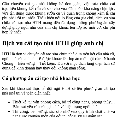
Câu chuyện cải tạo nhà không hề đơn giản, việc sửa chữa cải
trạo trên khung kết cấu cũ sao cho vừa đảm bảo khả năng chịu lực,
vừa tận dụng được khung sườn cũ và quan trọng không kém là chi
phí phải tối ưu nhất. Thấu hiểu nỗi lo lắng của gia chủ, dịch vụ sửa
chữa cải tạo nhà HTH mang đến đa dạng những phương án xây
dựng giúp ngôi nhà của anh chị khoác lên lớp áo mới với chi phí
hợp lý nhất.
Dịch vụ cải tạo nhà HTH giúp anh chị
HTH là đơn vị chuyên cải tạo sửa chữa nhà dựa trên kết cấu nhà cũ,
ngôi nhà của anh chị sẽ được khoác lên lớp áo mới một cách Nhanh
Chóng – Bền vững – Tiết kiệm. Dù với mục đích tăng diện tích sử
dụng để kinh doanh hay thay đổi không gian sống.
Có phương án cải tạo nhà khoa học
Sau khi khảo sát thực tế, đội ngũ HTH sẽ lên phương án cải tạo
nhà khả thi và toàn diện nhất.
Thiết kế: tư vấn phong cách, bố trí công năng, phong thủy…
Bám sát yêu cầu của gia chủ và hiện trạng ngôi nhà.
Thi công: bền vững, sắc sảo nhờ vào quy trình chặt chẽ và
năng lực chuyên môn của đội thi công, kỹ sư giám sát.