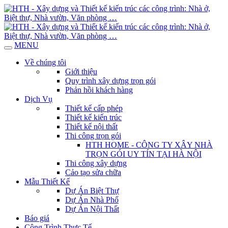
MENU
Về chúng tôi
Giới thiệu
Quy trình xây dựng trọn gói
Phản hồi khách hàng
Dịch Vụ
Thiết kế cấp phép
Thiết kế kiến trúc
Thiết kế nội thất
Thi công trọn gói
HTH HOME - CÔNG TY XÂY NHÀ
TRỌN GÓI UY TÍN TẠI HÀ NỘI
Thi công xây dựng
Cảo tạo sửa chữa
Mẫu Thiết Kế
Dự Án Biệt Thự
Dự Án Nhà Phố
Dự Án Nội Thất
Báo giá
Công Trình Thực Tế