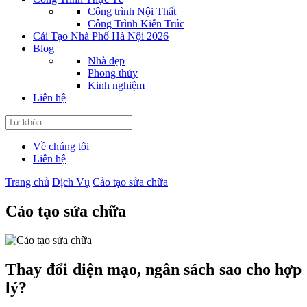
Công trình Nội Thất
Công Trình Kiến Trúc
Cải Tạo Nhà Phố Hà Nội 2026
Blog
Nhà đẹp
Phong thủy
Kinh nghiệm
Liên hệ
Về chúng tôi
Liên hệ
Trang chủ
Dịch Vụ
Cảo tạo sửa chữa
Cảo tạo sửa chữa
Thay đổi diện mạo, ngân sách sao cho hợp
lý?