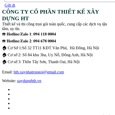
Gửi đi
CÔNG TY CỔ PHẦN THIẾT KẾ XÂY
DỰNG HT
Thiết kế và thi công trọn gói toàn quốc, cung cấp các dịch vụ tận
tâm, uy tín.
☎️ 𝐇𝐨𝐭𝐥𝐢𝐧𝐞/𝐙𝐚𝐥𝐨 𝟏: 𝟎𝟗𝟒 𝟏𝟏𝟖 𝟎𝟎𝟎𝟒
☎️ 𝐇𝐨𝐭𝐥𝐢𝐧𝐞/𝐙𝐚𝐥𝐨 𝟐: 𝟎𝟗𝟒 𝟔𝟕𝟖 𝟎𝟎𝟎𝟒
🏠 Cơ Sở 1:Số 32 TT11 KĐT Văn Phú, Hà Đông, Hà Nội
🏠 Cơ sở 2: Số 84 khu 3ha, Uy Nỗ, Đông Anh, Hà Nội
🏠 Cơ sở 3: Thôn Tây Sơn, Thanh Oai, Hà Nội
Email:
hth.xaynhatrongoi@gmail.com
Website:
xaydunghth.vn