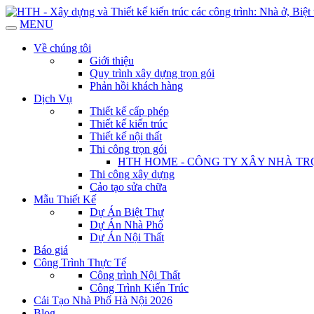
MENU
Về chúng tôi
Giới thiệu
Quy trình xây dựng trọn gói
Phản hồi khách hàng
Dịch Vụ
Thiết kế cấp phép
Thiết kế kiến trúc
Thiết kế nội thất
Thi công trọn gói
HTH HOME - CÔNG TY XÂY NHÀ TRỌ
Thi công xây dựng
Cảo tạo sửa chữa
Mẫu Thiết Kế
Dự Án Biệt Thự
Dự Án Nhà Phố
Dự Án Nội Thất
Báo giá
Công Trình Thực Tế
Công trình Nội Thất
Công Trình Kiến Trúc
Cải Tạo Nhà Phố Hà Nội 2026
Blog