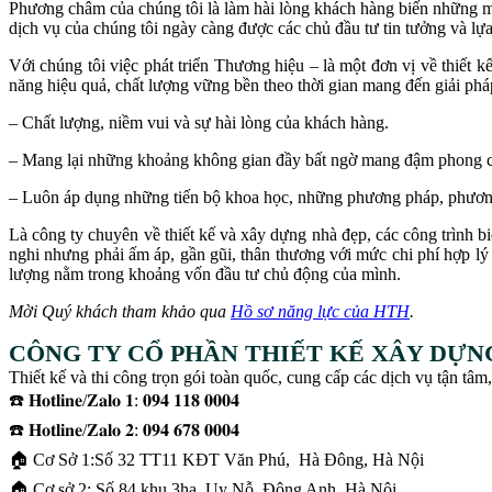
Phương châm của chúng tôi là làm hài lòng khách hàng biến những m
dịch vụ của chúng tôi​ ngày càng được các chủ đầu tư tin tưởng và lự
Với chúng tôi việc phát triển Thương hiệu – là một đơn vị về thiết k
năng hiệu quả, chất lượng vững bền theo thời gian mang đến giải phá
– Chất lượng, niềm vui và sự hài lòng của khách hàng.
– Mang lại những khoảng không gian đầy bất ngờ mang đậm phong các
– Luôn áp dụng những tiến bộ khoa học, những phương pháp, phương t
Là công ty chuyên về thiết kế và xây dựng nhà đẹp, các công trình 
nghi nhưng phải ấm áp, gần gũi, thân thương với mức chi phí hợp lý
lượng nằm trong khoảng vốn đầu tư chủ động của mình.
Mời Quý khách tham khảo qua
Hồ sơ năng lực của HTH
.
CÔNG TY CỔ PHẦN THIẾT KẾ XÂY DỰN
Thiết kế và thi công trọn gói toàn quốc, cung cấp các dịch vụ tận tâm,
☎️ 𝐇𝐨𝐭𝐥𝐢𝐧𝐞/𝐙𝐚𝐥𝐨 𝟏: 𝟎𝟗𝟒 𝟏𝟏𝟖 𝟎𝟎𝟎𝟒
☎️ 𝐇𝐨𝐭𝐥𝐢𝐧𝐞/𝐙𝐚𝐥𝐨 𝟐: 𝟎𝟗𝟒 𝟔𝟕𝟖 𝟎𝟎𝟎𝟒
🏠 Cơ Sở 1:Số 32 TT11 KĐT Văn Phú, Hà Đông, Hà Nội
🏠 Cơ sở 2: Số 84 khu 3ha, Uy Nỗ, Đông Anh, Hà Nội