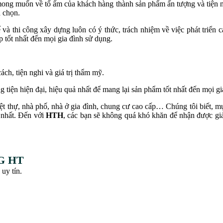
ong muốn về tổ ấm của khách hàng thành sản phẩm ấn tượng và tiện ng
a chọn.
ế và thi công xây dựng luôn có ý thức, trách nhiệm về việc phát triển c
p tốt nhất đến mọi gia đình sử dụng.
h, tiện nghi và giá trị thẩm mỹ.
iện hiện đại, hiệu quả nhất để mang lại sản phẩm tốt nhất đến mọi gi
biệt thự, nhà phố, nhà ở gia đình, chung cư cao cấp… Chúng tôi biết, 
 nhất. Đến với
HTH
, các bạn sẽ không quá khó khăn để nhận được giả
G HT
 uy tín.