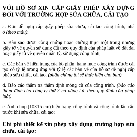
VỚI HỒ SƠ XIN CẤP GIẤY PHÉP XÂY DỰNG
ĐỐI VỚI TRƯỜNG HỢP SỬA CHỮA, CẢI TẠO
a. Đơn đề nghị cấp giấy phép sửa chữa, cải tạo công trình, nhà
ở
(theo mẫu)
;
b. Bản sao được công chứng hoặc chứng thực một trong những
giấy tờ về quyền sử dụng đất theo quy định của pháp luật về đất đai
hoặc giấy tờ về quyền quản lý, sử dụng công trình;
c. Các bản vẽ hiện trạng của bộ phận, hạng mục công trình được cải
tạo có tỷ lệ tư­ơng ứng với tỷ lệ các bản vẽ của hồ sơ đề nghị cấp
phép sửa chữa, cải tạo.
(phần chúng tôi sẽ thực hiện cho bạn)
d. Báo cáo thẩm tra thẩm định móng cũ của công trình.
(báo cáo
thẩm định của công ty thứ 3 có năng lực theo quy định của pháp
luật)
e. Ảnh chụp (10×15 cm) hiện trạng công trình và công trình lân cận
trước khi sửa chữa, cải tạo;
Chi phí thiết kế xin phép xây dựng trường hợp sửa
chữa, cải tạo: