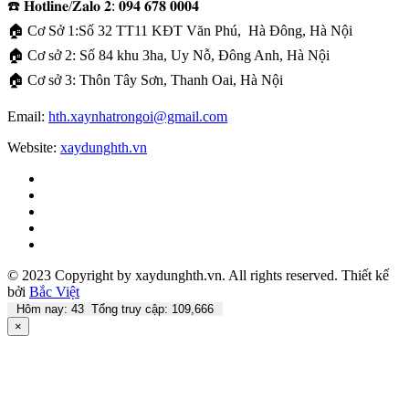
☎️ 𝐇𝐨𝐭𝐥𝐢𝐧𝐞/𝐙𝐚𝐥𝐨 𝟐: 𝟎𝟗𝟒 𝟔𝟕𝟖 𝟎𝟎𝟎𝟒
🏠 Cơ Sở 1:Số 32 TT11 KĐT Văn Phú, Hà Đông, Hà Nội
🏠 Cơ sở 2: Số 84 khu 3ha, Uy Nỗ, Đông Anh, Hà Nội
🏠 Cơ sở 3: Thôn Tây Sơn, Thanh Oai, Hà Nội
Email:
hth.xaynhatrongoi@gmail.com
Website:
xaydunghth.vn
© 2023 Copyright by xaydunghth.vn. All rights reserved.
Thiết kế
bởi
Bắc Việt
Hôm nay: 43 Tổng truy cập: 109,666
×