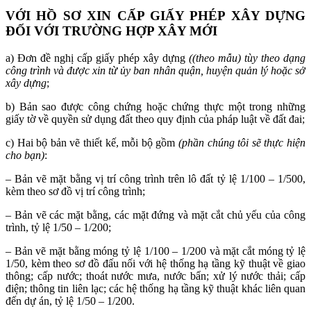
VỚI HỒ SƠ XIN CẤP GIẤY PHÉP XÂY DỰNG
ĐỐI VỚI TRƯỜNG HỢP XÂY MỚI
a) Đơn đề nghị cấp giấy phép xây dựng
((theo mẫu) tùy theo dạng
công trình và được xin từ ủy ban nhân quận, huyện quản lý hoặc sở
xây dựng
;
b) Bản sao được công chứng hoặc chứng thực một trong những
giấy tờ về quyền sử dụng đất theo quy định của pháp luật về đất đai;
c) Hai bộ bản vẽ thiết kế, mỗi bộ gồm
(phần chúng tôi sẽ thực hiện
cho bạn)
:
– Bản vẽ mặt bằng vị trí công trình trên lô đất tỷ lệ 1/100 – 1/500,
kèm theo sơ đồ vị trí công trình;
– Bản vẽ các mặt bằng, các mặt đứng và mặt cắt chủ yếu của công
trình, tỷ lệ 1/50 – 1/200;
– Bản vẽ mặt bằng móng tỷ lệ 1/100 – 1/200 và mặt cắt móng tỷ lệ
1/50, kèm theo sơ đồ đấu nối với hệ thống hạ tầng kỹ thuật về giao
thông; cấp nước; thoát nước mưa, nước bẩn; xử lý nước thải; cấp
điện; thông tin liên lạc; các hệ thống hạ tầng kỹ thuật khác liên quan
đến dự án, tỷ lệ 1/50 – 1/200.