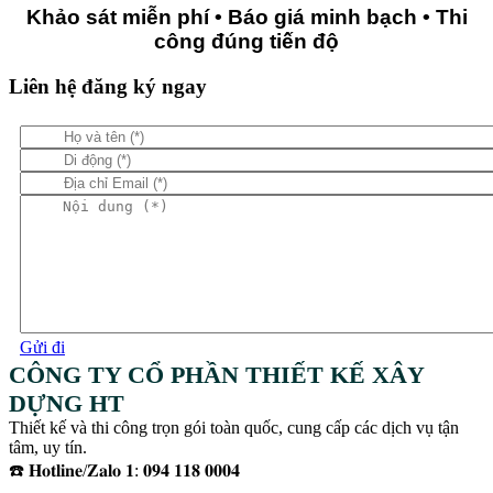
Khảo sát miễn phí • Báo giá minh bạch • Thi
công đúng tiến độ
Liên hệ đăng ký ngay
Gửi đi
CÔNG TY CỔ PHẦN THIẾT KẾ XÂY
DỰNG HT
Thiết kế và thi công trọn gói toàn quốc, cung cấp các dịch vụ tận
tâm, uy tín.
☎️ 𝐇𝐨𝐭𝐥𝐢𝐧𝐞/𝐙𝐚𝐥𝐨 𝟏: 𝟎𝟗𝟒 𝟏𝟏𝟖 𝟎𝟎𝟎𝟒