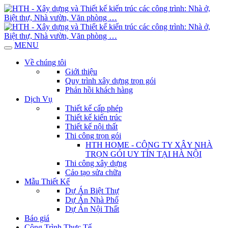
MENU
Về chúng tôi
Giới thiệu
Quy trình xây dựng trọn gói
Phản hồi khách hàng
Dịch Vụ
Thiết kế cấp phép
Thiết kế kiến trúc
Thiết kế nội thất
Thi công trọn gói
HTH HOME - CÔNG TY XÂY NHÀ
TRỌN GÓI UY TÍN TẠI HÀ NỘI
Thi công xây dựng
Cảo tạo sửa chữa
Mẫu Thiết Kế
Dự Án Biệt Thự
Dự Án Nhà Phố
Dự Án Nội Thất
Báo giá
Công Trình Thực Tế