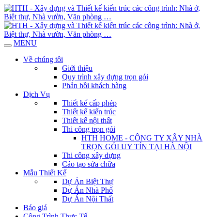
MENU
Về chúng tôi
Giới thiệu
Quy trình xây dựng trọn gói
Phản hồi khách hàng
Dịch Vụ
Thiết kế cấp phép
Thiết kế kiến trúc
Thiết kế nội thất
Thi công trọn gói
HTH HOME - CÔNG TY XÂY NHÀ
TRỌN GÓI UY TÍN TẠI HÀ NỘI
Thi công xây dựng
Cảo tạo sửa chữa
Mẫu Thiết Kế
Dự Án Biệt Thự
Dự Án Nhà Phố
Dự Án Nội Thất
Báo giá
Công Trình Thực Tế