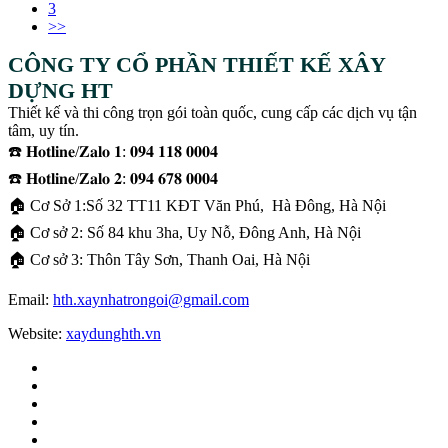
3
>>
CÔNG TY CỔ PHẦN THIẾT KẾ XÂY
DỰNG HT
Thiết kế và thi công trọn gói toàn quốc, cung cấp các dịch vụ tận
tâm, uy tín.
☎️ 𝐇𝐨𝐭𝐥𝐢𝐧𝐞/𝐙𝐚𝐥𝐨 𝟏: 𝟎𝟗𝟒 𝟏𝟏𝟖 𝟎𝟎𝟎𝟒
☎️ 𝐇𝐨𝐭𝐥𝐢𝐧𝐞/𝐙𝐚𝐥𝐨 𝟐: 𝟎𝟗𝟒 𝟔𝟕𝟖 𝟎𝟎𝟎𝟒
🏠 Cơ Sở 1:Số 32 TT11 KĐT Văn Phú, Hà Đông, Hà Nội
🏠 Cơ sở 2: Số 84 khu 3ha, Uy Nỗ, Đông Anh, Hà Nội
🏠 Cơ sở 3: Thôn Tây Sơn, Thanh Oai, Hà Nội
Email:
hth.xaynhatrongoi@gmail.com
Website:
xaydunghth.vn