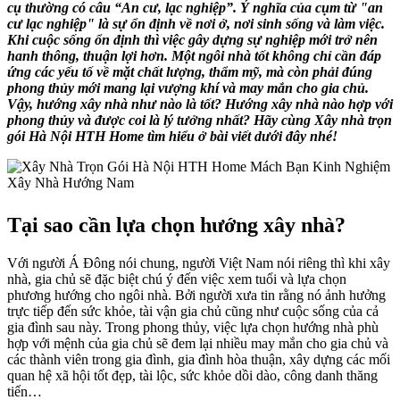
cụ thường có câu “An cư, lạc nghiệp”. Ý nghĩa của cụm từ "an
cư lạc nghiệp" là sự ổn định về nơi ở, nơi sinh sống và làm việc.
Khi cuộc sống ổn định thì việc gây dựng sự nghiệp mới trở nên
hanh thông, thuận lợi hơn. Một ngôi nhà tốt không chỉ cần đáp
ứng các yếu tố về mặt chất lượng, thẩm mỹ, mà còn phải đúng
phong thủy mới mang lại vượng khí và may mắn cho gia chủ.
Vậy, hướng xây nhà như nào là tốt? Hướng xây nhà nào hợp với
phong thủy và được coi là lý tưởng nhất? Hãy cùng Xây nhà trọn
gói Hà Nội HTH Home tìm hiểu ở bài viết dưới đây nhé!
Tại sao cần lựa chọn hướng xây nhà?
Với người Á Đông nói chung, người Việt Nam nói riêng thì khi xây
nhà, gia chủ sẽ đặc biệt chú ý đến việc xem tuổi và lựa chọn
phương hướng cho ngôi nhà. Bởi người xưa tin rằng nó ảnh hưởng
trực tiếp đến sức khỏe, tài vận gia chủ cũng như cuộc sống của cả
gia đình sau này. Trong phong thủy, việc lựa chọn hướng nhà phù
hợp với mệnh của gia chủ sẽ đem lại nhiều may mắn cho gia chủ và
các thành viên trong gia đình, gia đình hòa thuận, xây dựng các mối
quan hệ xã hội tốt đẹp, tài lộc, sức khỏe dồi dào, công danh thăng
tiến…