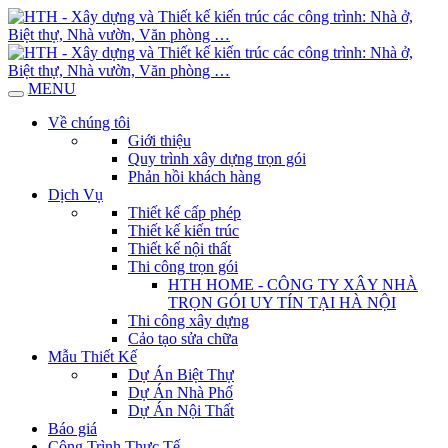
MENU
Về chúng tôi
Giới thiệu
Quy trình xây dựng trọn gói
Phản hồi khách hàng
Dịch Vụ
Thiết kế cấp phép
Thiết kế kiến trúc
Thiết kế nội thất
Thi công trọn gói
HTH HOME - CÔNG TY XÂY NHÀ
TRỌN GÓI UY TÍN TẠI HÀ NỘI
Thi công xây dựng
Cảo tạo sửa chữa
Mẫu Thiết Kế
Dự Án Biệt Thự
Dự Án Nhà Phố
Dự Án Nội Thất
Báo giá
Công Trình Thực Tế