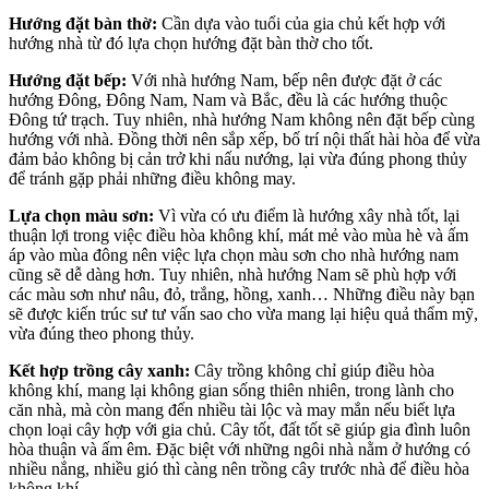
Hướng đặt bàn thờ:
Cần dựa vào tuổi của gia chủ kết hợp với
hướng nhà từ đó lựa chọn hướng đặt bàn thờ cho tốt.
Hướng đặt bếp:
Với nhà hướng Nam, bếp nên được đặt ở các
hướng Đông, Đông Nam, Nam và Bắc, đều là các hướng thuộc
Đông tứ trạch. Tuy nhiên, nhà hướng Nam không nên đặt bếp cùng
hướng với nhà. Đồng thời nên sắp xếp, bố trí nội thất hài hòa để vừa
đảm bảo không bị cản trở khi nấu nướng, lại vừa đúng phong thủy
để tránh gặp phải những điều không may.
Lựa chọn màu sơn:
Vì vừa có ưu điểm là hướng xây nhà tốt, lại
thuận lợi trong việc điều hòa không khí, mát mẻ vào mùa hè và ấm
áp vào mùa đông nên việc lựa chọn màu sơn cho nhà hướng nam
cũng sẽ dễ dàng hơn. Tuy nhiên, nhà hướng Nam sẽ phù hợp với
các màu sơn như nâu, đỏ, trắng, hồng, xanh… Những điều này bạn
sẽ được kiến trúc sư tư vấn sao cho vừa mang lại hiệu quả thẩm mỹ,
vừa đúng theo phong thủy.
Kết hợp trồng cây xanh:
Cây trồng không chỉ giúp điều hòa
không khí, mang lại không gian sống thiên nhiên, trong lành cho
căn nhà, mà còn mang đến nhiều tài lộc và may mắn nếu biết lựa
chọn loại cây hợp với gia chủ. Cây tốt, đất tốt sẽ giúp gia đình luôn
hòa thuận và ấm êm. Đặc biệt với những ngôi nhà nằm ở hướng có
nhiều nắng, nhiều gió thì càng nên trồng cây trước nhà để điều hòa
không khí.