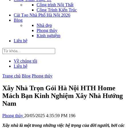
Công trình Nội Thất
Công Trình Kiến Trúc
Cải Tạo Nhà Phố Hà Nội 2026
Blog
Nhà đẹp
Phong thủy
Kinh nghiệm
Liên hệ
Về chúng tôi
Liên hệ
Trang chủ
Blog
Phong thủy
Xây Nhà Trọn Gói Hà Nội HTH Home
Mách Bạn Kinh Nghiệm Xây Nhà Hướng
Nam
Phong thủy
20/05/2025 4:35:59 PM
196
Xây nhà là một trong những việc hệ trọng của đời người, bởi các