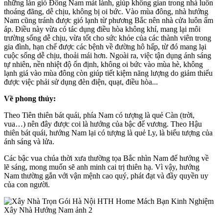
những làn gió Đông Nam mát lành, giúp không gian trong nhà luôn
thoáng đãng, dễ chịu, không bị oi bức. Vào mùa đông, nhà hướng
Nam cũng tránh được gió lạnh từ phương Bắc nên nhà cửa luôn ấm
áp. Điều này vừa có tác dụng điều hòa không khí, mang lại môi
trường sống dễ chịu, vừa tốt cho sức khỏe của các thành viên trong
gia đình, hạn chế được các bệnh về đường hô hấp, từ đó mang lại
cuộc sống dễ chịu, thoải mái hơn. Ngoài ra, việc tận dụng ánh sáng
tự nhiên, nền nhiệt độ ổn định, không oi bức vào mùa hè, không
lạnh giá vào mùa đông còn giúp tiết kiệm năng lượng do giảm thiểu
được việc phải sử dụng đèn điện, quạt, điều hòa...
Về phong thủy:
Theo Tiên thiên bát quái, phía Nam có tượng là quẻ Càn (trời,
vua…) nên đây được coi là hướng của bậc đế vương. Theo Hậu
thiên bát quái, hướng Nam lại có tượng là quẻ Ly, là biểu tượng của
ánh sáng và lửa.
Các bậc vua chúa thời xưa thường tọa Bắc nhìn Nam để hướng về
lẽ sáng, mong muốn sẽ anh minh cai trị thiên hạ. Vì vậy, hướng
Nam thường gắn với vận mệnh cao quý, phát đạt và đầy quyền uy
của con người.