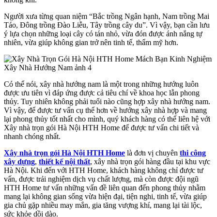
Người xưa từng quan niệm “Bắc trồng Ngân hạnh, Nam trồng Mai
Táo, Đông trồng Đào Liễu, Tây trồng cây du”. Vì vậy, bạn cần lưu
ý lựa chọn những loại cây có tán nhỏ, vừa đón được ánh nắng tự
nhiên, vừa giúp không gian trở nên tinh tế, thẩm mỹ hơn.
Có thể nói, xây nhà hướng nam là một trong những hướng luôn
được ưu tiên vì đáp ứng được cả tiêu chí về khoa học lẫn phong
thủy. Tuy nhiên không phải tuổi nào cũng hợp xây nhà hướng nam.
Vì vậy, để được tư vấn cụ thể hơn về hướng xây nhà hợp và mang
lại phong thủy tốt nhất cho mình, quý khách hàng có thể liên hệ với
Xây nhà trọn gói Hà Nội HTH Home để được tư vấn chi tiết và
nhanh chóng nhất.
Xây nhà trọn gói Hà Nội HTH Home
là đơn vị chuyên
thi công
xây dựng
,
thiết kế nội thất
, xây nhà trọn gói hàng đầu tại khu vực
Hà Nội. Khi đến với HTH Home, khách hàng không chỉ được tư
vấn, được trải nghiệm dịch vụ chất lượng, mà còn được đội ngũ
HTH Home tư vấn những vấn đề liên quan đến phong thủy nhằm
mang lại không gian sống vừa hiện đại, tiện nghi, tinh tế, vừa giúp
gia chủ gặp nhiều may mắn, gia tăng vượng khí, mang lại tài lộc,
sức khỏe dồi dào.