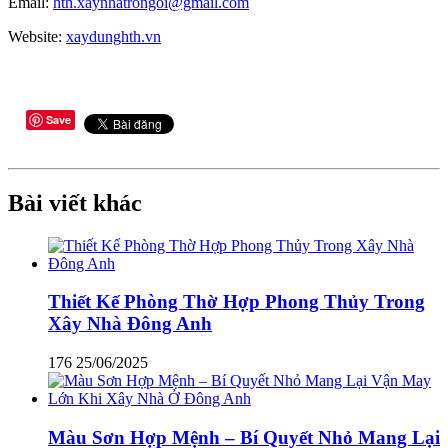
Email:
hth.xaynhatrongoi@gmail.com
Website:
xaydunghth.vn
Save
Bài viết khác
Thiết Kế Phòng Thờ Hợp Phong Thủy Trong
Xây Nhà Đông Anh
176
25/06/2025
Màu Sơn Hợp Mệnh – Bí Quyết Nhỏ Mang Lại