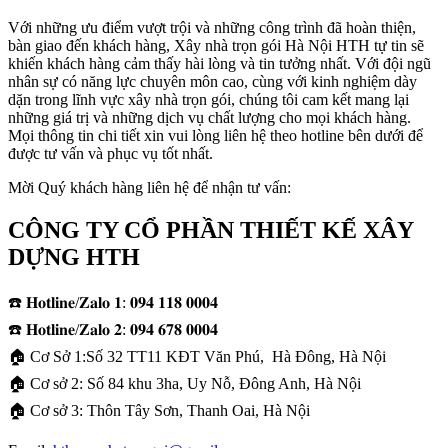
Với những ưu điểm vượt trội và những công trình đã hoàn thiện,
bàn giao đến khách hàng, Xây nhà trọn gói Hà Nội HTH tự tin sẽ
khiến khách hàng cảm thấy hài lòng và tin tưởng nhất. Với đội ngũ
nhân sự có năng lực chuyên môn cao, cùng với kinh nghiệm dày
dặn trong lĩnh vực xây nhà trọn gói, chúng tôi cam kết mang lại
những giá trị và những dịch vụ chất lượng cho mọi khách hàng.
Mọi thông tin chi tiết xin vui lòng liên hệ theo hotline bên dưới để
được tư vấn và phục vụ tốt nhất.
Mời Quý khách hàng liên hệ để nhận tư vấn:
CÔNG TY CỔ PHẦN THIẾT KẾ XÂY
DỰNG HTH
☎️ 𝐇𝐨𝐭𝐥𝐢𝐧𝐞/𝐙𝐚𝐥𝐨 𝟏: 𝟎𝟗𝟒 𝟏𝟏𝟖 𝟎𝟎𝟎𝟒
☎️ 𝐇𝐨𝐭𝐥𝐢𝐧𝐞/𝐙𝐚𝐥𝐨 𝟐: 𝟎𝟗𝟒 𝟔𝟕𝟖 𝟎𝟎𝟎𝟒
🏠 Cơ Sở 1:Số 32 TT11 KĐT Văn Phú, Hà Đông, Hà Nội
🏠 Cơ sở 2: Số 84 khu 3ha, Uy Nỗ, Đông Anh, Hà Nội
🏠 Cơ sở 3: Thôn Tây Sơn, Thanh Oai, Hà Nội​