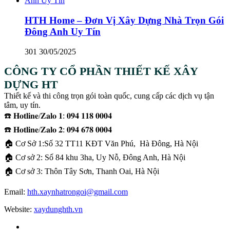
HTH Home – Đơn Vị Xây Dựng Nhà Trọn Gói
Đông Anh Uy Tín
301
30/05/2025
CÔNG TY CỔ PHẦN THIẾT KẾ XÂY
DỰNG HT
Thiết kế và thi công trọn gói toàn quốc, cung cấp các dịch vụ tận
tâm, uy tín.
☎️ 𝐇𝐨𝐭𝐥𝐢𝐧𝐞/𝐙𝐚𝐥𝐨 𝟏: 𝟎𝟗𝟒 𝟏𝟏𝟖 𝟎𝟎𝟎𝟒
☎️ 𝐇𝐨𝐭𝐥𝐢𝐧𝐞/𝐙𝐚𝐥𝐨 𝟐: 𝟎𝟗𝟒 𝟔𝟕𝟖 𝟎𝟎𝟎𝟒
🏠 Cơ Sở 1:Số 32 TT11 KĐT Văn Phú, Hà Đông, Hà Nội
🏠 Cơ sở 2: Số 84 khu 3ha, Uy Nỗ, Đông Anh, Hà Nội
🏠 Cơ sở 3: Thôn Tây Sơn, Thanh Oai, Hà Nội
Email:
hth.xaynhatrongoi@gmail.com
Website:
xaydunghth.vn