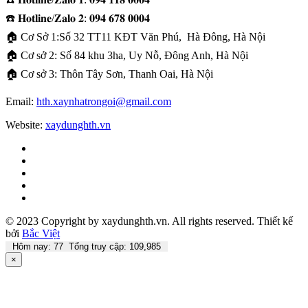
☎️ 𝐇𝐨𝐭𝐥𝐢𝐧𝐞/𝐙𝐚𝐥𝐨 𝟐: 𝟎𝟗𝟒 𝟔𝟕𝟖 𝟎𝟎𝟎𝟒
🏠 Cơ Sở 1:Số 32 TT11 KĐT Văn Phú, Hà Đông, Hà Nội
🏠 Cơ sở 2: Số 84 khu 3ha, Uy Nỗ, Đông Anh, Hà Nội
🏠 Cơ sở 3: Thôn Tây Sơn, Thanh Oai, Hà Nội
Email:
hth.xaynhatrongoi@gmail.com
Website:
xaydunghth.vn
© 2023 Copyright by xaydunghth.vn. All rights reserved.
Thiết kế
bởi
Bắc Việt
Hôm nay: 77 Tổng truy cập: 109,985
×