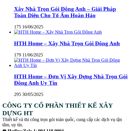
Xây Nhà Trọn Gói Đông Anh – Giải Pháp
Toàn Diện Cho Tổ Ấm Hoàn Hảo
175
16/06/2025
HTH Home – Xây Nhà Trọn Gói Đông Anh
179
11/06/2025
HTH Home – Đơn Vị Xây Dựng Nhà Trọn Gói
Đông Anh Uy Tín
295
30/05/2025
CÔNG TY CỔ PHẦN THIẾT KẾ XÂY
DỰNG HT
Thiết kế và thi công trọn gói toàn quốc, cung cấp các dịch vụ tận
tâm, uy tín.
☎️ 𝐇𝐨𝐭𝐥𝐢𝐧𝐞/𝐙𝐚𝐥𝐨 𝟏: 𝟎𝟗𝟒 𝟏𝟏𝟖 𝟎𝟎𝟎𝟒