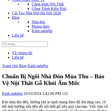
Công trình Nội Thất
Công Trình Kiến Trúc
Cải Tạo Nhà Phố Hà Nội 2026
Blog
Nhà đẹp
Phong thủy
Kinh nghiệm
Liên hệ
Về chúng tôi
Liên hệ
Trang chủ
Blog
Kinh nghiệm
Chuẩn Bị Ngôi Nhà Đón Mùa Thu – Bảo
Vệ Nội Thất Gỗ Khỏi Ẩm Mốc
Kinh nghiệm
10/10/2024 3:42:00 PM
152
Khi mùa thu đến, không khí se lạnh mang theo độ ẩm tăng cao, có
thể ảnh hưởng xấu đến đồ nội thất gỗ yêu quý của bạn. Việc bảo vệ
nội thất gỗ khỏi sự ẩm ướt và nguy cơ mốc là rất quan trọng để duy