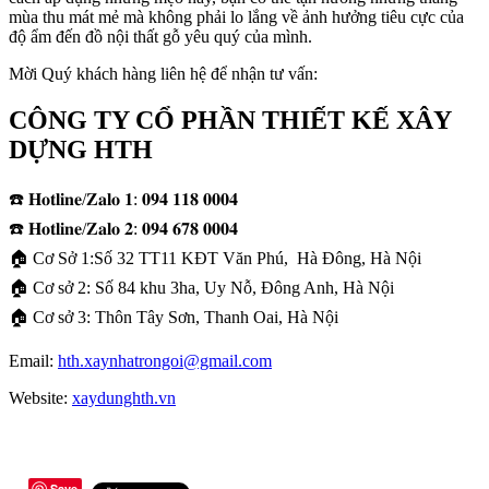
mùa thu mát mẻ mà không phải lo lắng về ảnh hưởng tiêu cực của
độ ẩm đến đồ nội thất gỗ yêu quý của mình.
Mời Quý khách hàng liên hệ để nhận tư vấn:
CÔNG TY CỔ PHẦN THIẾT KẾ XÂY
DỰNG HTH
☎️ 𝐇𝐨𝐭𝐥𝐢𝐧𝐞/𝐙𝐚𝐥𝐨 𝟏: 𝟎𝟗𝟒 𝟏𝟏𝟖 𝟎𝟎𝟎𝟒
☎️ 𝐇𝐨𝐭𝐥𝐢𝐧𝐞/𝐙𝐚𝐥𝐨 𝟐: 𝟎𝟗𝟒 𝟔𝟕𝟖 𝟎𝟎𝟎𝟒
🏠 Cơ Sở 1:Số 32 TT11 KĐT Văn Phú, Hà Đông, Hà Nội
🏠 Cơ sở 2: Số 84 khu 3ha, Uy Nỗ, Đông Anh, Hà Nội
🏠 Cơ sở 3: Thôn Tây Sơn, Thanh Oai, Hà Nội​
Email:
hth.xaynhatrongoi@gmail.com
Website:
xaydunghth.vn
Save