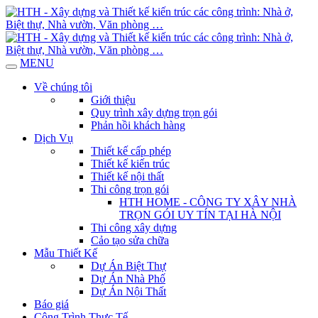
MENU
Về chúng tôi
Giới thiệu
Quy trình xây dựng trọn gói
Phản hồi khách hàng
Dịch Vụ
Thiết kế cấp phép
Thiết kế kiến trúc
Thiết kế nội thất
Thi công trọn gói
HTH HOME - CÔNG TY XÂY NHÀ
TRỌN GÓI UY TÍN TẠI HÀ NỘI
Thi công xây dựng
Cảo tạo sửa chữa
Mẫu Thiết Kế
Dự Án Biệt Thự
Dự Án Nhà Phố
Dự Án Nội Thất
Báo giá
Công Trình Thực Tế