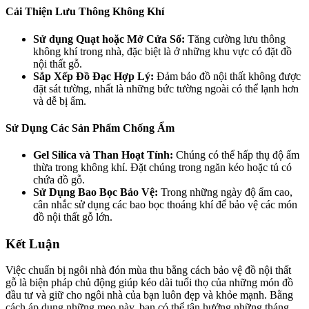
Cải Thiện Lưu Thông Không Khí
Sử dụng Quạt hoặc Mở Cửa Sổ:
Tăng cường lưu thông
không khí trong nhà, đặc biệt là ở những khu vực có đặt đồ
nội thất gỗ.
Sắp Xếp Đồ Đạc Hợp Lý:
Đảm bảo đồ nội thất không được
đặt sát tường, nhất là những bức tường ngoài có thể lạnh hơn
và dễ bị ẩm.
Sử Dụng Các Sản Phẩm Chống Ẩm
Gel Silica và Than Hoạt Tính:
Chúng có thể hấp thụ độ ẩm
thừa trong không khí. Đặt chúng trong ngăn kéo hoặc tủ có
chứa đồ gỗ.
Sử Dụng Bao Bọc Bảo Vệ:
Trong những ngày độ ẩm cao,
cân nhắc sử dụng các bao bọc thoáng khí để bảo vệ các món
đồ nội thất gỗ lớn.
Kết Luận
Việc chuẩn bị ngôi nhà đón mùa thu bằng cách bảo vệ đồ nội thất
gỗ là biện pháp chủ động giúp kéo dài tuổi thọ của những món đồ
đầu tư và giữ cho ngôi nhà của bạn luôn đẹp và khỏe mạnh. Bằng
cách áp dụng những mẹo này, bạn có thể tận hưởng những tháng