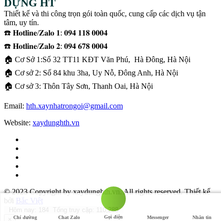
DỰNG HT
Thiết kế và thi công trọn gói toàn quốc, cung cấp các dịch vụ tận
tâm, uy tín.
☎️ 𝐇𝐨𝐭𝐥𝐢𝐧𝐞/𝐙𝐚𝐥𝐨 𝟏: 𝟎𝟗𝟒 𝟏𝟏𝟖 𝟎𝟎𝟎𝟒
☎️ 𝐇𝐨𝐭𝐥𝐢𝐧𝐞/𝐙𝐚𝐥𝐨 𝟐: 𝟎𝟗𝟒 𝟔𝟕𝟖 𝟎𝟎𝟎𝟒
🏠 Cơ Sở 1:Số 32 TT11 KĐT Văn Phú, Hà Đông, Hà Nội
🏠 Cơ sở 2: Số 84 khu 3ha, Uy Nỗ, Đông Anh, Hà Nội
🏠 Cơ sở 3: Thôn Tây Sơn, Thanh Oai, Hà Nội
Email:
hth.xaynhatrongoi@gmail.com
Website:
xaydunghth.vn
© 2023 Copyright by xaydunghth.vn. All rights reserved.
Thiết kế
bởi
Bắc Việt
Hôm nay: 184 Tổng truy cập: 110,288
Gọi điện
Chỉ đường
Chat Zalo
Messenger
Nhắn tin
×