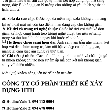
Với gam màu trầm ấm của gỗ tự nhiên kết hợp cùng nội thất sang
trọng, đây là không gian lý tưởng cho những ai yêu thích sự thanh
lịch, tinh tế.
🛋️
Sofa da cao cấp
: Được bọc da mềm mại, sofa không chỉ mang
lại sự thoải mái mà còn tạo điểm nhấn đẳng cấp cho không gian.
🌟
Kệ tivi và trang trí nghệ thuật
: Chiếc kệ tivi với thiết kế đơn
giản, kết hợp cùng tranh treo tường nghệ thuật, tạo nên sự sang
trọng và thu hút ánh nhìn ngay khi bước vào phòng.
💡
Hệ thống chiếu sáng hiện đại
: Ánh sáng âm trần nhẹ nhàng, kết
hợp với đèn chùm trang trí, làm nổi bật vẻ đẹp của không gian,
mang lại cảm giác ấm cúng và thư giãn.
🌿
Chi tiết tự nhiên
: Các món đồ trang trí, hoa tươi và chất liệu gỗ
tự nhiên không chỉ tạo nên sự ấm áp mà còn kết nối không gian
sống với thiên nhiên.
Mời Quý khách hàng liên hệ để nhận tư vấn:
CÔNG TY CỔ PHẦN THIẾT KẾ XÂY
DỰNG HTH
☎️ 𝐇𝐨𝐭𝐥𝐢𝐧𝐞/𝐙𝐚𝐥𝐨 𝟏: 𝟎𝟗𝟒 𝟏𝟏𝟖 𝟎𝟎𝟎𝟒
☎️ 𝐇𝐨𝐭𝐥𝐢𝐧𝐞/𝐙𝐚𝐥𝐨 𝟐: 𝟎𝟗𝟒 𝟔𝟕𝟖 𝟎𝟎𝟎𝟒