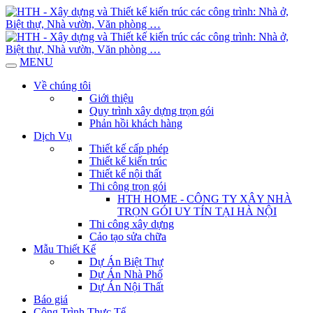
MENU
Về chúng tôi
Giới thiệu
Quy trình xây dựng trọn gói
Phản hồi khách hàng
Dịch Vụ
Thiết kế cấp phép
Thiết kế kiến trúc
Thiết kế nội thất
Thi công trọn gói
HTH HOME - CÔNG TY XÂY NHÀ
TRỌN GÓI UY TÍN TẠI HÀ NỘI
Thi công xây dựng
Cảo tạo sửa chữa
Mẫu Thiết Kế
Dự Án Biệt Thự
Dự Án Nhà Phố
Dự Án Nội Thất
Báo giá
Công Trình Thực Tế