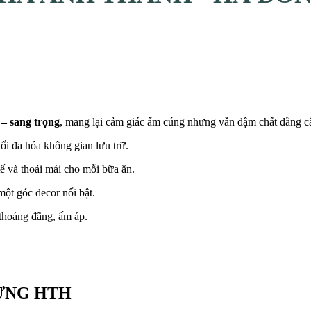
n – sang trọng
, mang lại cảm giác ấm cúng nhưng vẫn đậm chất đẳng c
tối đa hóa không gian lưu trữ.
tế và thoải mái cho mỗi bữa ăn.
ột góc decor nổi bật.
thoáng đãng, ấm áp.
DỰNG HTH