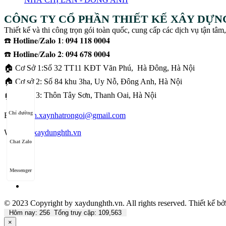
CÔNG TY CỔ PHẦN THIẾT KẾ XÂY DỰN
Thiết kế và thi công trọn gói toàn quốc, cung cấp các dịch vụ tận tâm,
☎️ 𝐇𝐨𝐭𝐥𝐢𝐧𝐞/𝐙𝐚𝐥𝐨 𝟏: 𝟎𝟗𝟒 𝟏𝟏𝟖 𝟎𝟎𝟎𝟒
☎️ 𝐇𝐨𝐭𝐥𝐢𝐧𝐞/𝐙𝐚𝐥𝐨 𝟐: 𝟎𝟗𝟒 𝟔𝟕𝟖 𝟎𝟎𝟎𝟒
🏠 Cơ Sở 1:Số 32 TT11 KĐT Văn Phú, Hà Đông, Hà Nội
🏠 Cơ sở 2: Số 84 khu 3ha, Uy Nỗ, Đông Anh, Hà Nội
🏠 Cơ sở 3: Thôn Tây Sơn, Thanh Oai, Hà Nội
Chỉ đường
Email:
hth.xaynhatrongoi@gmail.com
Website:
xaydunghth.vn
Chat Zalo
Messenger
© 2023 Copyright by xaydunghth.vn. All rights reserved.
Thiết kế bở
Hôm nay: 256 Tổng truy cập: 109,563
×