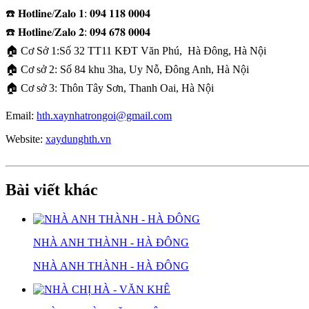
☎️ 𝐇𝐨𝐭𝐥𝐢𝐧𝐞/𝐙𝐚𝐥𝐨 𝟏: 𝟎𝟗𝟒 𝟏𝟏𝟖 𝟎𝟎𝟎𝟒
☎️ 𝐇𝐨𝐭𝐥𝐢𝐧𝐞/𝐙𝐚𝐥𝐨 𝟐: 𝟎𝟗𝟒 𝟔𝟕𝟖 𝟎𝟎𝟎𝟒
🏠 Cơ Sở 1:Số 32 TT11 KĐT Văn Phú, Hà Đông, Hà Nội
🏠 Cơ sở 2: Số 84 khu 3ha, Uy Nỗ, Đông Anh, Hà Nội
🏠 Cơ sở 3: Thôn Tây Sơn, Thanh Oai, Hà Nội​
Email:
hth.xaynhatrongoi@gmail.com
Website:
xaydunghth.vn
Bài viết khác
NHÀ ANH THÀNH - HÀ ĐÔNG
NHÀ ANH THÀNH - HÀ ĐÔNG