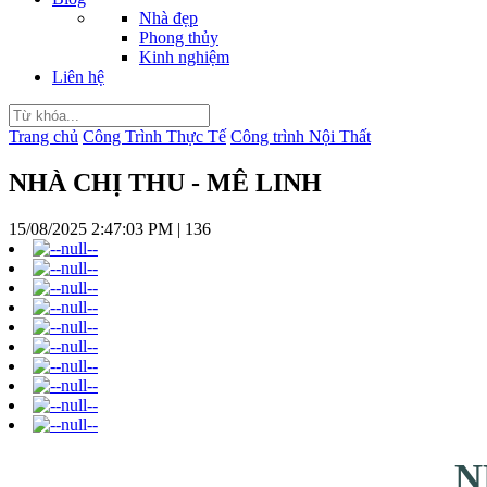
Nhà đẹp
Phong thủy
Kinh nghiệm
Liên hệ
Trang chủ
Công Trình Thực Tế
Công trình Nội Thất
NHÀ CHỊ THU - MÊ LINH
15/08/2025 2:47:03 PM
|
136
N