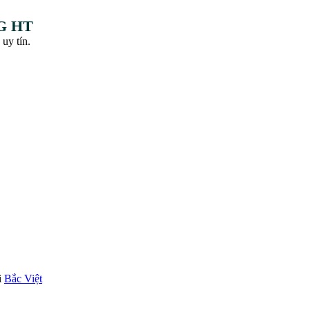
G HT
 uy tín.
i
Bắc Việt