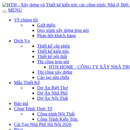
MENU
Về chúng tôi
Giới thiệu
Quy trình xây dựng trọn gói
Phản hồi khách hàng
Dịch Vụ
Thiết kế cấp phép
Thiết kế kiến trúc
Thiết kế nội thất
Thi công trọn gói
HTH HOME - CÔNG TY XÂY NHÀ TRỌ
Thi công xây dựng
Cảo tạo sửa chữa
Mẫu Thiết Kế
Dự Án Biệt Thự
Dự Án Nhà Phố
Dự Án Nội Thất
Báo giá
Công Trình Thực Tế
Công trình Nội Thất
Công Trình Kiến Trúc
Cải Tạo Nhà Phố Hà Nội 2026
Blog